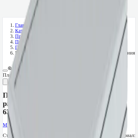
Главная
›
Каталог
›
Проходные и перильные системы
›
Проходные системы модульной конструкции
›
Платформы проходных систем
›
Платформа проходной системы из рифленого алюминия
1260 мм Munk 632101
Платформы проходных систем
Артикул:
632101
Платформа проходной системы из
рифленого алюминия 1260 мм Munk
632101
MUNK
·
Платформы проходных систем
Страна производитель: Германия; Артикул: 332101; Материал: