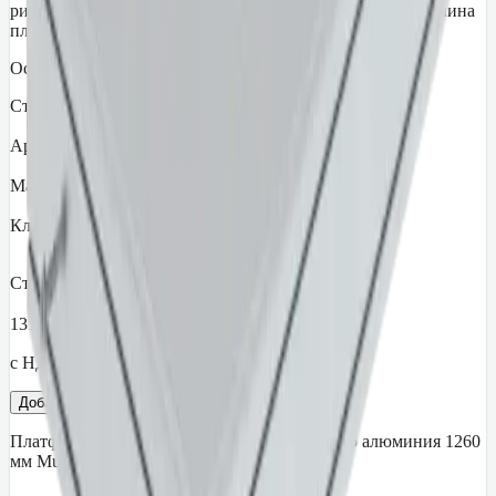
рифленый алюминий; Класс противоскольжения: R 9; Длина
платформы: 1260 мм; Ширина платформы: 850 мм
Основные параметры
Страна производитель
Германия
Артикул
332101
Материал
рифленый алюминий
Класс противоскольжения
R 9
Стоимость
131 209
₽
с НДС 22%
Добавить в корзину
Платформа проходной системы из рифленого алюминия 1260
мм Munk 632101